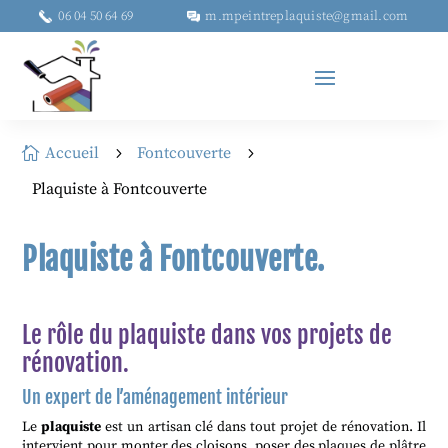
06 04 50 64 69
m.mpeintreplaquiste@gmail.com
Accueil
Fontcouverte

5
5
Plaquiste à Fontcouverte
Plaquiste à Fontcouverte.
Le rôle du plaquiste dans vos projets de
rénovation.
Un expert de l’aménagement intérieur
Le
plaquiste
est un artisan clé dans tout projet de rénovation. Il
intervient pour monter des cloisons, poser des plaques de plâtre