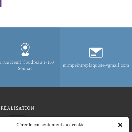
b rue Henri Coudreau 17160
m.mpeintreplaquiste@gmail.com
Sonnac
RÉALISATION
Gérer le consentement aux cookies