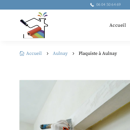
06 04 50 64 69
Accueil
Accueil
Aulnay
Plaquiste à Aulnay

5
5