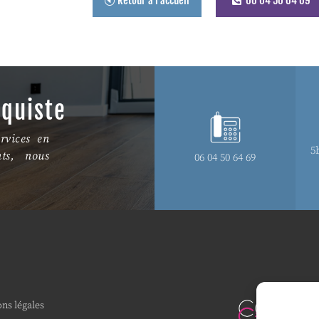
Retour à l'accueil
06 04 50 64 69
aquiste
rvices en
5
nts, nous
06 04 50 64 69
ns légales